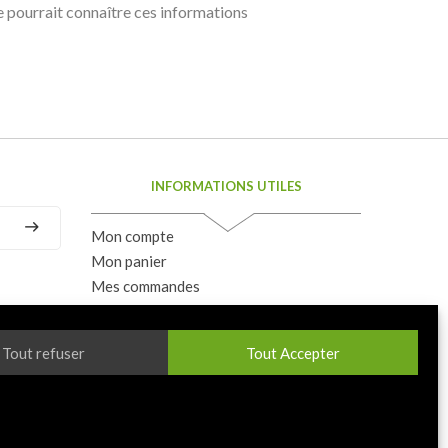
ne pourrait connaître ces informations
INFORMATIONS UTILES
Mon compte
Mon panier
Mes commandes
Conditions générales de vente
di : de 8H
Livraison et Retour
Tout refuser
Tout Accepter
Paiement sécurisé
Politique de confidentialité
u 05 61 35
Politique de cookies (EU)