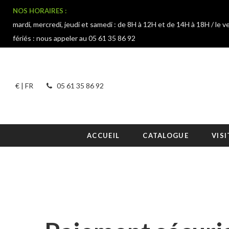
NOS HORAIRES :
mardi, mercredi, jeudi et samedi : de 8H à 12H et de 14H à 18H / le v
fériés : nous appeler au 05 61 35 86 92
€ | FR
05 61 35 86 92
ACCUEIL
CATALOGUE
VISI