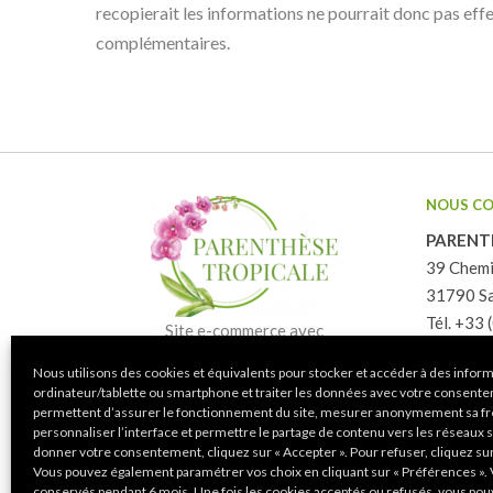
recopierait les informations ne pourrait donc pas eff
complémentaires.
NOUS C
PARENT
39 Chemi
31790 Sa
Tél. +33 
Site e-commerce avec
Email:
co
paiement sécurisé par carte
Nous utilisons des cookies et équivalents pour stocker et accéder à des inform
tropical
bancaire.
ordinateur/tablette ou smartphone et traiter les données avec votre consent
permettent d’assurer le fonctionnement du site, mesurer anonymement sa fr
personnaliser l’interface et permettre le partage de contenu vers les réseaux 
donner votre consentement, cliquez sur « Accepter ». Pour refuser, cliquez sur 
Vous pouvez également paramétrer vos choix en cliquant sur « Préférences ». 
conservés pendant 6 mois. Une fois les cookies acceptés ou refusés, vous pouv