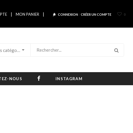
|
|
PTE
MON PANIER
CONNEXION
/
CRÉER UN COMPTE
0
Toutes les catégories
FACEBOOK
TEZ-NOUS
INSTAGRAM