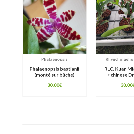
Phalaenopsis
Rhyncholaelio
Phalaenopsis bastianii
RLC. Kuan Mi
(monté sur bûche)
« chinese D
30,00
€
30,00