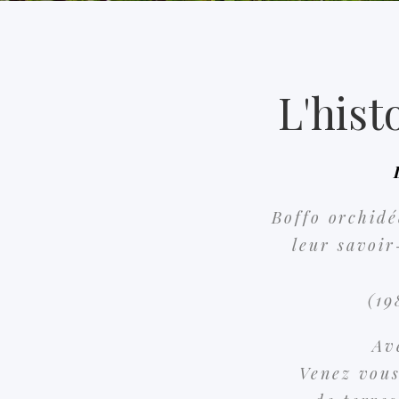
L'hist
Boffo orchidé
leur savoir
(19
Av
Venez vous