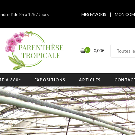
|
endredi de 8h à 12h / Jours
MES FAVORIS
MON COM
0
0,00
€
Orchidé
TE À 360°
EXPOSITIONS
ARTICLES
CONTAC
Parenth
Tropica