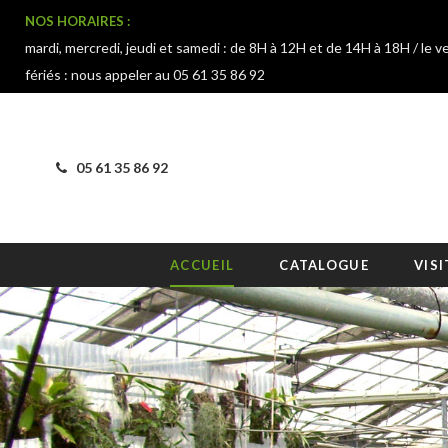
NOS HORAIRES :
mardi, mercredi, jeudi et samedi : de 8H à 12H et de 14H à 18H / le v
fériés : nous appeler au 05 61 35 86 92
05 61 35 86 92
ACCUEIL
CATALOGUE
VISI