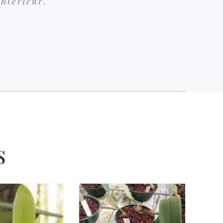
intérieur.
.
s