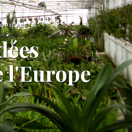
ROPICALE
dées
e l'Europe