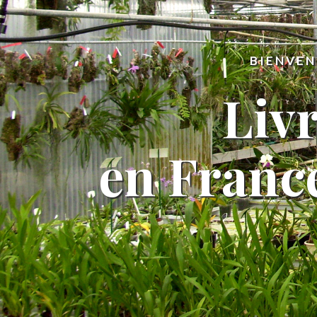
BIENVEN
Liv
en France