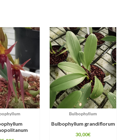
bophyllum
Bulbophyllum
bophyllum
Bulbophyllum grandiflorum
opolitanum
30,00
€