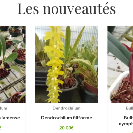
Les nouveautés
llum
Dendrochilum
Bul
 siamense
Dendrochilum filiforme
Bul
nymph
€
20,00
€