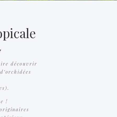
opicale
e
aire découvrir
 d’orchidées
es).
e !
originaires