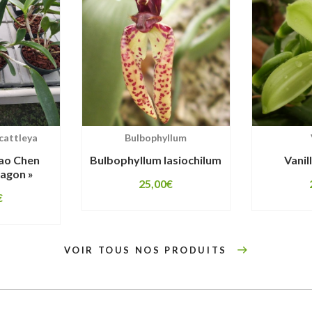
cattleya
Bulbophyllum
ao Chen
Bulbophyllum lasiochilum
Vanil
ragon »
25,00
€
€
VOIR TOUS NOS PRODUITS