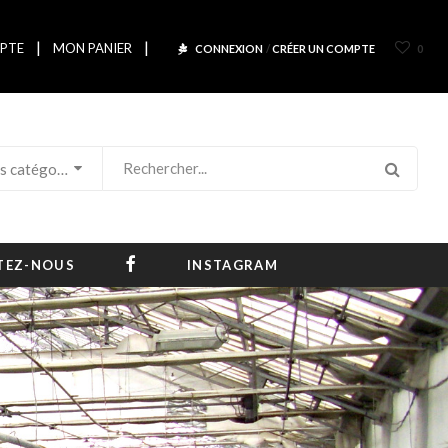
|
|
PTE
MON PANIER
CONNEXION
/
CRÉER UN COMPTE
0
Toutes les catégories
es
FACEBOOK
TEZ-NOUS
INSTAGRAM
èse
le