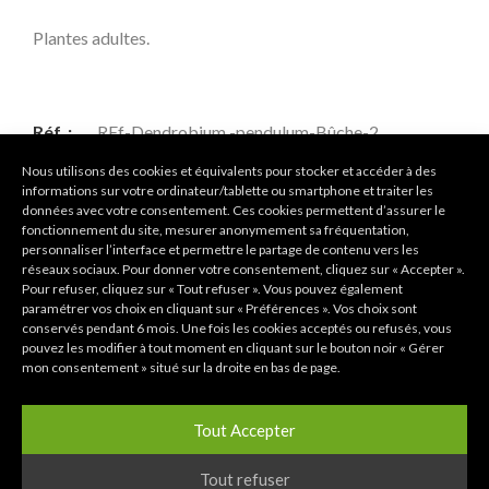
Plantes adultes.
Réf. :
REf-Dendrobium -pendulum-Bûche-2
Nous utilisons des cookies et équivalents pour stocker et accéder à des
Catégorie :
Dendrobium
informations sur votre ordinateur/tablette ou smartphone et traiter les
données avec votre consentement. Ces cookies permettent d’assurer le
Étiquettes :
Epiphyte
,
Plant Sur Bûche
fonctionnement du site, mesurer anonymement sa fréquentation,
personnaliser l’interface et permettre le partage de contenu vers les
réseaux sociaux. Pour donner votre consentement, cliquez sur « Accepter ».
Rupture de stock
Pour refuser, cliquez sur « Tout refuser ». Vous pouvez également
paramétrer vos choix en cliquant sur « Préférences ». Vos choix sont
conservés pendant 6 mois. Une fois les cookies acceptés ou refusés, vous
COMPARER
pouvez les modifier à tout moment en cliquant sur le bouton noir « Gérer
mon consentement » situé sur la droite en bas de page.
Share:
Tout Accepter
Tout refuser