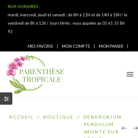
NOS HORAIRES :
mardi, mercredi, jeudi et samedi : de 8H à 12H et de 14H à 18H / le
vendredi de 8h à 12h / Jours fériés : nous appeler au 05 61 35 86
92
MES FAVORIS
|
MON COMPTE
|
MON PANIER
|
ACCUEIL
/
BOUTIQUE
/
DENDROBIUM
PENDULUM
(MONTÉ SUR