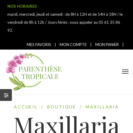
NOS HORAIRES :
mardi, mercredi, jeudi et samedi : de 8H à 12H et de 14H à 18H / le
vendredi de 8h à 12h / Jours fériés : nous appeler au 05 61 35 86
92
MES FAVORIS
|
MON COMPTE
|
MON PANIER
|
ACCUEIL
/
BOUTIQUE
/
MAXILLARIA
Maxillaria