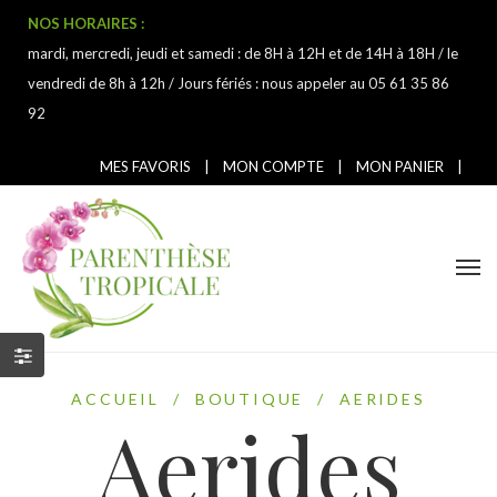
NOS HORAIRES :
mardi, mercredi, jeudi et samedi : de 8H à 12H et de 14H à 18H / le
vendredi de 8h à 12h / Jours fériés : nous appeler au 05 61 35 86
92
MES FAVORIS
|
MON COMPTE
|
MON PANIER
|
ACCUEIL
/
BOUTIQUE
/
AERIDES
Aerides