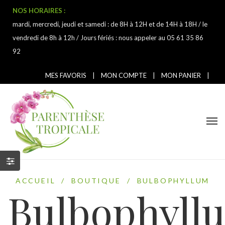
NOS HORAIRES :
mardi, mercredi, jeudi et samedi : de 8H à 12H et de 14H à 18H / le
vendredi de 8h à 12h / Jours fériés : nous appeler au 05 61 35 86
92
MES FAVORIS
|
MON COMPTE
|
MON PANIER
|
ACCUEIL
/
BOUTIQUE
/
BULBOPHYLLUM
Bulbophyll