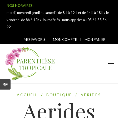
NOS HORAIRES :
mardi, mercredi, jeudi et samedi : de 8H à 12H et de 14H à 18H / le
vendredi de 8h à 12h / Jours fériés : nous appeler au 05 61 35 86
92
MES FAVORIS
|
MON COMPTE
|
MON PANIER
|
ACCUEIL
/
BOUTIQUE
/
AERIDES
Aerides