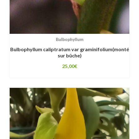
Bulbophyllum
Bulbophyllum caliptratum var graminifolium(monté
sur bûche)
25,00
€