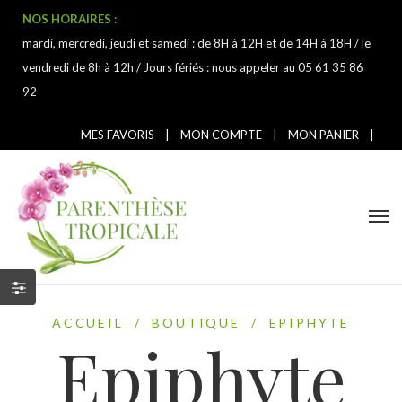
NOS HORAIRES :
mardi, mercredi, jeudi et samedi : de 8H à 12H et de 14H à 18H / le
vendredi de 8h à 12h / Jours fériés : nous appeler au 05 61 35 86
92
MES FAVORIS
|
MON COMPTE
|
MON PANIER
|
ACCUEIL
/
BOUTIQUE
/
EPIPHYTE
Epiphyte