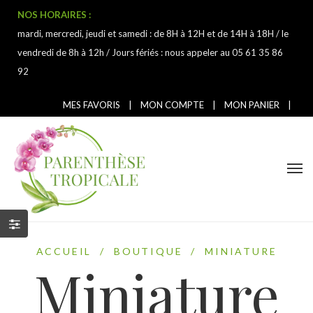
NOS HORAIRES :
mardi, mercredi, jeudi et samedi : de 8H à 12H et de 14H à 18H / le
vendredi de 8h à 12h / Jours fériés : nous appeler au 05 61 35 86
92
MES FAVORIS
|
MON COMPTE
|
MON PANIER
|
ACCUEIL
/
BOUTIQUE
/
MINIATURE
Miniature