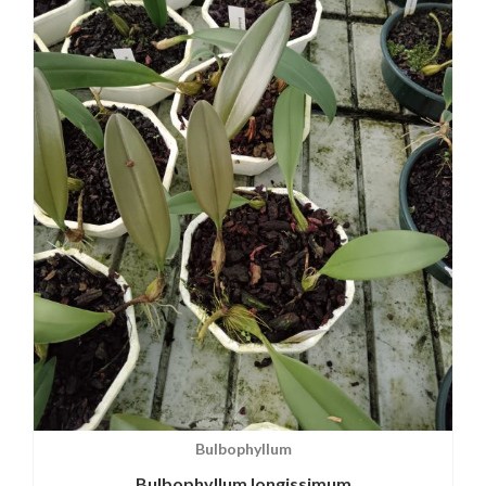
Bulbophyllum
Bulbophyllum longissimum