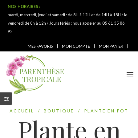
NOS HORAIRES :
mardi, mercredi, jeudi et samedi : de 8H à 12H et de 14H à 18H / le
vendredi de 8h à 12h / Jours fériés : nous appeler au 05 61 35 86
92
MES FAVORIS
|
MON COMPTE
|
MON PANIER
|
ACCUEIL
/
BOUTIQUE
/
PLANTE EN POT
Plante en