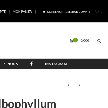
|
|
PTE
MON PANIER
CONNEXION
/
CRÉER UN COMPTE
0
0
0,00
€
FACEBOOK
TEZ-NOUS
INSTAGRAM
lbophyllum