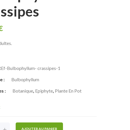
assipes
€
dultes.
REf-Bulbophyllum- crassipes-1
e :
Bulbophyllum
es :
Botanique
,
Epiphyte
,
Plante En Pot
k
+
AJOUTER AU PANIER