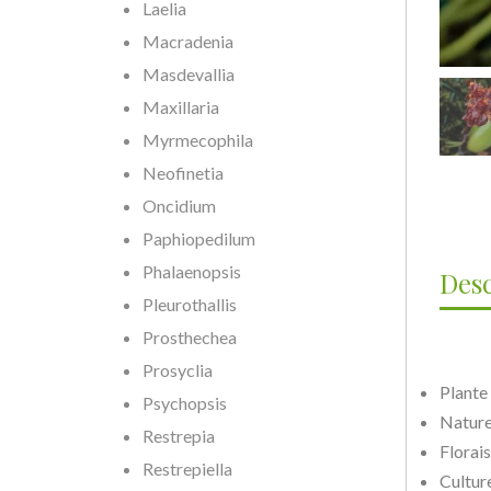
Laelia
Macradenia
Masdevallia
Maxillaria
Myrmecophila
Neofinetia
Oncidium
Paphiopedilum
Phalaenopsis
Desc
Pleurothallis
Prosthechea
Prosyclia
Plante
Psychopsis
Nature
Restrepia
Florai
Restrepiella
Culture