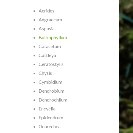
Aerides
Angraecum
Aspasia
Bulbophyllum
Catasetum
Cattleya
Ceratostylis
Chysis
Cymbidium
Dendrobium
Dendrochilum
Encyclia
Epidendrum
Guarechea