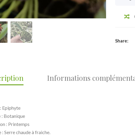
Share:
ription
Informations complémenta
 : Epiphyte
 : Botanique
son : Printemps
 : Serre chaude à fraiche.