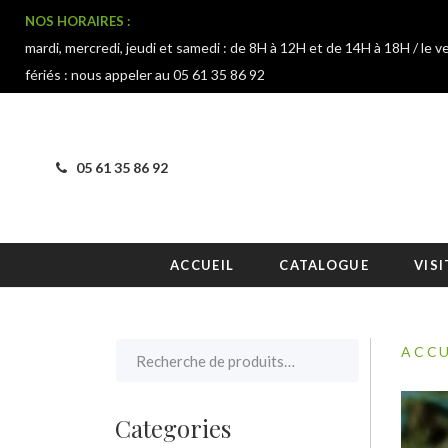
NOS HORAIRES :
mardi, mercredi, jeudi et samedi : de 8H à 12H et de 14H à 18H / le v
fériés : nous appeler au 05 61 35 86 92
05 61 35 86 92
ACCUEIL
CATALOGUE
VISI
ACCU
Categories