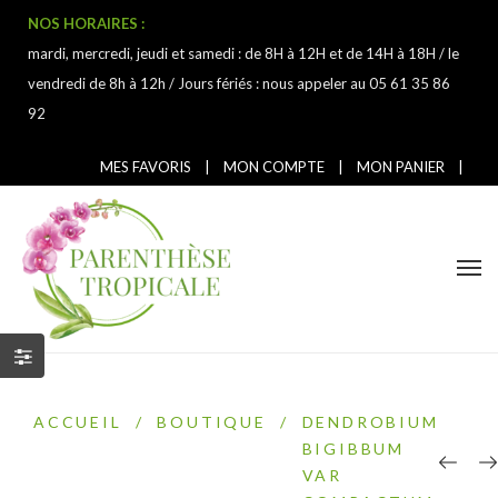
NOS HORAIRES :
mardi, mercredi, jeudi et samedi : de 8H à 12H et de 14H à 18H / le
vendredi de 8h à 12h / Jours fériés : nous appeler au 05 61 35 86
92
MES FAVORIS
|
MON COMPTE
|
MON PANIER
|
ACCUEIL
/
BOUTIQUE
/
DENDROBIUM
BIGIBBUM
VAR