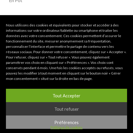
En Pot
Rupture de stock
Nous utilisons des cookies et équivalents pour stocker et accéder à des
informations sur votre ordinateur/tablette ou smartphone et traiter les
COMPARER
données avec votre consentement. Ces cookies permettent d’assurer le
fonctionnement du site, mesurer anonymement sa fréquentation,
personnaliser l’interface et permettre le partage de contenu vers les
réseaux sociaux. Pour donner votre consentement, cliquez sur « Accepter ».
Share:
Pour refuser, cliquez sur « Tout refuser ». Vous pouvez également
paramétrer vos choix en cliquant sur « Préférences ». Vos choix sont
conservés pendant 6 mois. Une fois les cookies acceptés ou refusés, vous
pouvez les modifier à tout moment en cliquant sur le bouton noir « Gérer
mon consentement » situé sur la droite en bas de page.
Description
Tout Accepter
Informations
Tout refuser
complémentaires
Préférences
Politique de cookies