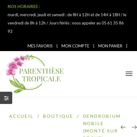
NOS HORAIRES :
mardi, mercredi, jeudi et samedi : de 8H à 12H et de 14H à 18H / le
vendredi de 8h à 12h / Jours fériés : nous appeler au 05 61 35 86
92
MES FAVORIS
|
MON COMPTE
|
MON PANIER
|
ACCUEIL
/
BOUTIQUE
/
DENDROBIUM
NOBILE
(MONTÉ SUR