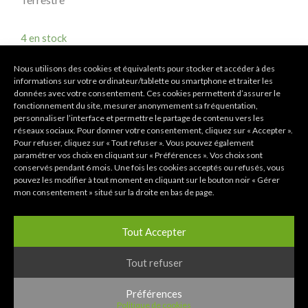
4 en stock
Nous utilisons des cookies et équivalents pour stocker et accéder à des
informations sur votre ordinateur/tablette ou smartphone et traiter les
-
+
AJOUTER AU PANIER
données avec votre consentement. Ces cookies permettent d’assurer le
fonctionnement du site, mesurer anonymement sa fréquentation,
personnaliser l’interface et permettre le partage de contenu vers les
COMPARER
réseaux sociaux. Pour donner votre consentement, cliquez sur « Accepter ».
Pour refuser, cliquez sur « Tout refuser ». Vous pouvez également
paramétrer vos choix en cliquant sur « Préférences ». Vos choix sont
conservés pendant 6 mois. Une fois les cookies acceptés ou refusés, vous
pouvez les modifier à tout moment en cliquant sur le bouton noir « Gérer
Share:
mon consentement » situé sur la droite en bas de page.
Tout Accepter
Tout refuser
Description
Préférences
Informations
Politique de cookies