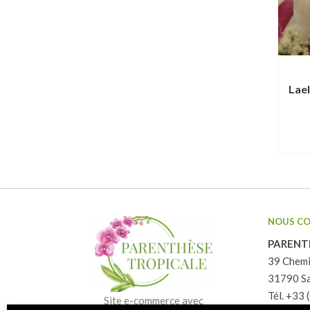
Lael
NOUS C
PARENT
39 Chemi
31790 Sa
Tél. +33 
Site e-commerce avec