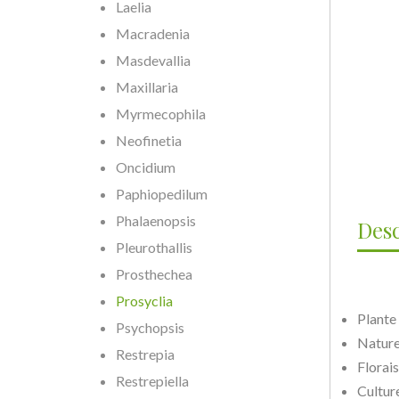
Laelia
Macradenia
Masdevallia
Maxillaria
Myrmecophila
Neofinetia
Oncidium
Paphiopedilum
Phalaenopsis
Desc
Pleurothallis
Prosthechea
Prosyclia
Plante
Psychopsis
Nature
Restrepia
Florai
Restrepiella
Cultur