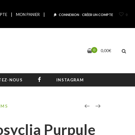
|
|
PTE
MON PANIER
CONNEXION
/
CRÉER UN COMPTE
0
0
0,00
€
FACEBOOK
TEZ-NOUS
INSTAGRAM
AMS
osyclia Purpule