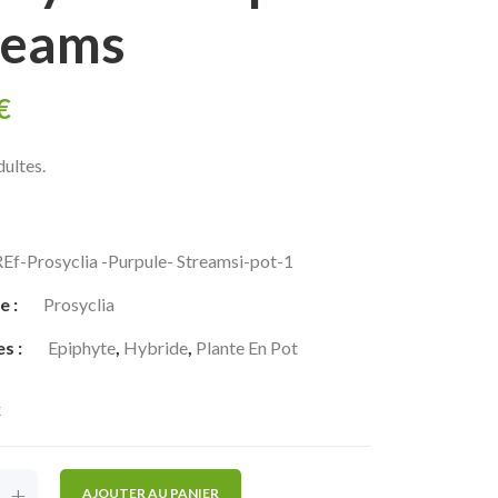
reams
€
dultes.
REf-Prosyclia -Purpule- Streamsi-pot-1
e :
Prosyclia
es :
Epiphyte
,
Hybride
,
Plante En Pot
k
+
AJOUTER AU PANIER