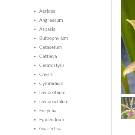
Aerides
Angraecum
Aspasia
Bulbophyllum
Catasetum
Cattleya
Ceratostylis
Chysis
Cymbidium
Dendrobium
Dendrochilum
Encyclia
Epidendrum
Guarechea