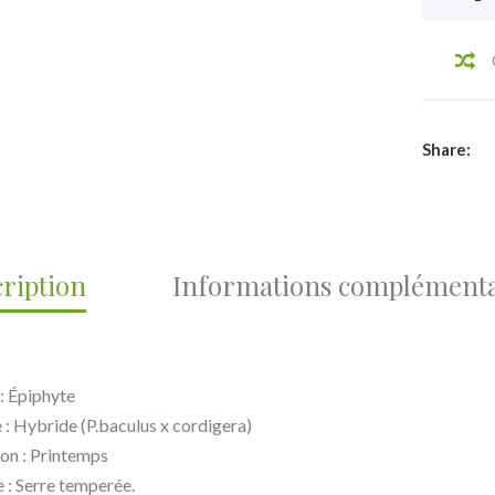
Share:
ription
Informations complémenta
 : Épiphyte
 : Hybride (P.baculus x cordigera)
son : Printemps
e : Serre temperée.