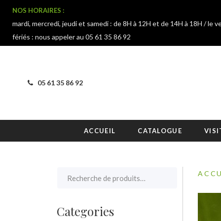
NOS HORAIRES :
mardi, mercredi, jeudi et samedi : de 8H à 12H et de 14H à 18H / le v
fériés : nous appeler au 05 61 35 86 92
05 61 35 86 92
ACCUEIL
CATALOGUE
VISI
ACCU
Categories