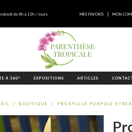
|
endredi de 8h à 12h / Jours
MES FAVORIS
MON COM
TE À 360°
EXPOSITIONS
ARTICLES
CONTAC
EIL
/
BOUTIQUE
/
PROSYCLIA PURPULE STRE
Pr