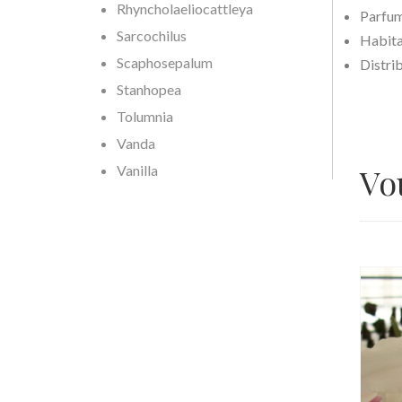
Rhyncholaeliocattleya
Parfum
Sarcochilus
Habita
Scaphosepalum
Distri
Stanhopea
Tolumnia
Vanda
Vo
Vanilla