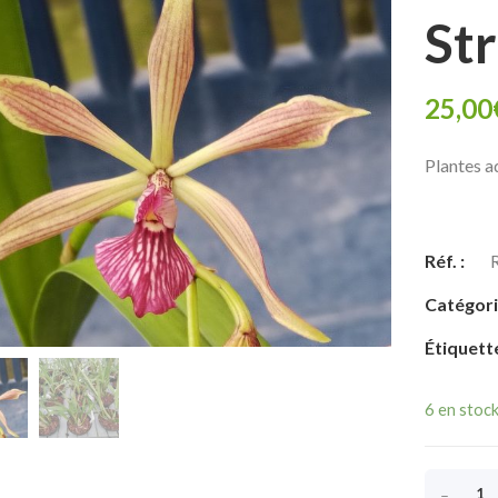
St
25,00
Plantes a
Réf. :
Catégori
Étiquett
6 en stoc
-