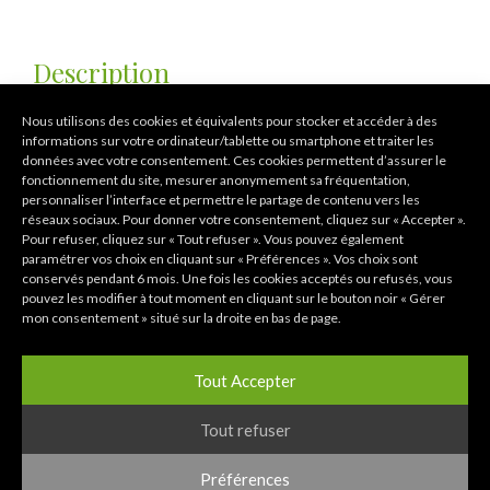
Description
Nous utilisons des cookies et équivalents pour stocker et accéder à des
Informations
informations sur votre ordinateur/tablette ou smartphone et traiter les
données avec votre consentement. Ces cookies permettent d’assurer le
complémentaires
fonctionnement du site, mesurer anonymement sa fréquentation,
personnaliser l’interface et permettre le partage de contenu vers les
réseaux sociaux. Pour donner votre consentement, cliquez sur « Accepter ».
Pour refuser, cliquez sur « Tout refuser ». Vous pouvez également
paramétrer vos choix en cliquant sur « Préférences ». Vos choix sont
conservés pendant 6 mois. Une fois les cookies acceptés ou refusés, vous
Plante : Épiphyte
pouvez les modifier à tout moment en cliquant sur le bouton noir « Gérer
Nature : Botanique
mon consentement » situé sur la droite en bas de page.
Floraison : Printemps-été
Culture : Serre tempérée
Tout Accepter
Parfum :Oui
Tout refuser
Habitat : Forêts humides.
Distribution géographique : Équateur
Préférences