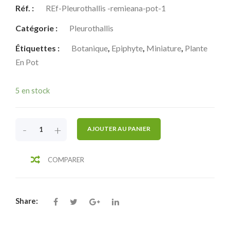
Réf. :
REf-Pleurothallis -remieana-pot-1
Catégorie :
Pleurothallis
Étiquettes :
Botanique
,
Epiphyte
,
Miniature
,
Plante
En Pot
5 en stock
-
+
AJOUTER AU PANIER
COMPARER
Share: