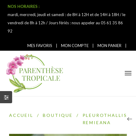
NOS HORAIRES :
mardi, mercredi, jeudi et samedi : de 8H à 12H et de 14H à 18H / le
vendredi de 8h à 12h / Jours fériés : nous appeler au 05 61 35 86
92
MES FAVORIS
|
MON COMPTE
|
MON PANIER
|
ACCUEIL
/
BOUTIQUE
/
PLEUROTHALLIS
REMIEANA