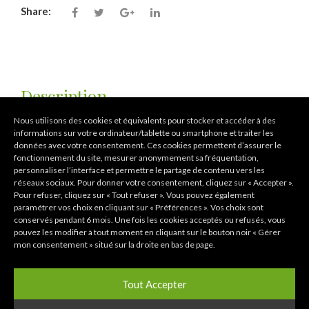
Share:
Description
Nous utilisons des cookies et équivalents pour stocker et accéder à des
Informations
informations sur votre ordinateur/tablette ou smartphone et traiter les
données avec votre consentement. Ces cookies permettent d’assurer le
complémentaires
fonctionnement du site, mesurer anonymement sa fréquentation,
personnaliser l’interface et permettre le partage de contenu vers les
réseaux sociaux. Pour donner votre consentement, cliquez sur « Accepter ».
Pour refuser, cliquez sur « Tout refuser ». Vous pouvez également
paramétrer vos choix en cliquant sur « Préférences ». Vos choix sont
conservés pendant 6 mois. Une fois les cookies acceptés ou refusés, vous
Plante : Épiphyte
pouvez les modifier à tout moment en cliquant sur le bouton noir « Gérer
mon consentement » situé sur la droite en bas de page.
Nature : Botanique
Floraison : Printemps
Tout Accepter
Culture : Serre tempérée
Parfum :